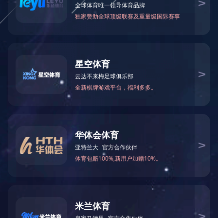
关于我们
产品展示
新闻中心
管理层
联系方式
im在线注册
电 话：86-755-26010980
地 址：深圳市坪山区龙田街道竹坑社区科技
路3号1栋松泽产业园办A
邮 编：518118