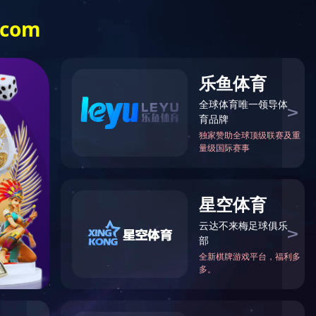
中文版
English
中心
加入我们
IM（中国）
管理层
位置：
网站首页
>
产品展示
>
除臭剂-防霉剂-调味剂