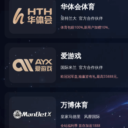
关于我们
产品展示
新闻中
- 公司简介
- 饲料酸化剂
- 新闻中心
- 企业荣誉
- 后生元--灭活乳酸菌
- 技术中心
- 愿景和使命
- 辅助机体抑菌抗病毒
- 除臭剂-防霉剂-调味