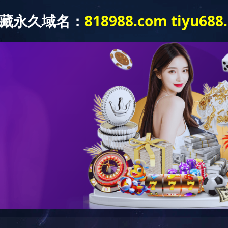
关于我们
产品展示
经典案例
投资者
新闻
当前