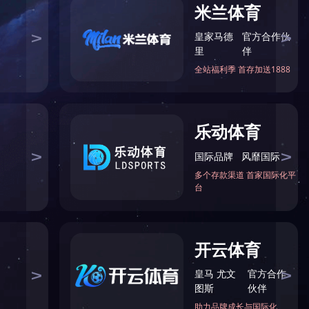
微绿
竹坑社区科技路3号1栋松泽产